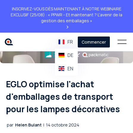
INSCRIVEZ-VOUS DÈS MAINTENANT À NOTRE WEBINAIRE
EXCLUSIF (25/08) : « PPWR - Et maintenant ? L'avenir de la
gestion des emballages »
>
FR
Commencer
DE
EN
EGLO optimise l'achat
d'emballages de transport
pour les lampes décoratives
par
Helen Bulant
|
14 octobre 2024