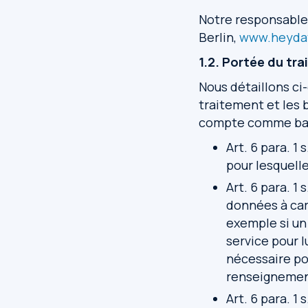
Notre responsable
Berlin,
www.heydat
1.2. Portée du tr
Nous détaillons ci
traitement et les 
compte comme base
Art. 6 para. 1
pour lesquel
Art. 6 para. 1
données à car
exemple si un
service pour l
nécessaire po
renseignement
Art. 6 para. 1