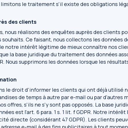
limitons le traitement s'il existe des obligations lég
rès des clients
, nous réalisons des enquêtes auprès des clients po
rs souhaits. Ce faisant, nous collectons les donnée
de notre intérêt légitime de mieux connaître nos clie
que la base juridique du traitement des données assoc
 GDPR. Nous supprimons les données lorsque les résulta
rmation
 le droit d'informer les clients qui ont déjà utilisé 
ndises de temps à autre par e-mail ou par d'autres 
s offres, s'ils ne s'y sont pas opposés. La base jurid
ées est l'art. 6 para. 1 s. 1 lit. f GDPR. Notre intérêt
licité directe (considérant 47 GDPR). Les clients peu
ur adresse e-mail à des fins publicitaires à tout mome