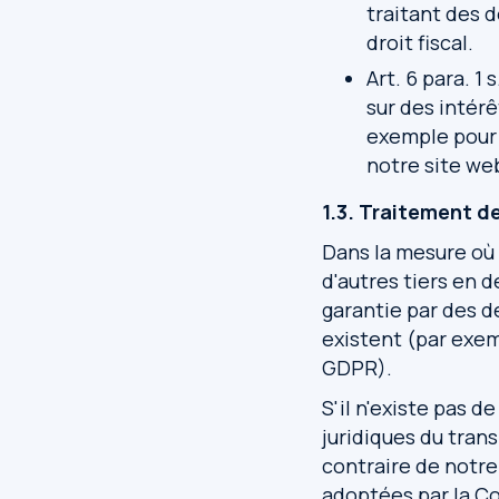
traitant des 
droit fiscal.
Art. 6 para. 1
sur des intérê
exemple pour 
notre site we
1.3. Traitement d
Dans la mesure où 
d'autres tiers en 
garantie par des d
existent (par exem
GDPR).
S'il n'existe pas d
juridiques du tran
contraire de notre 
adoptées par la Co