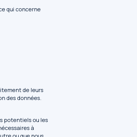
 ce qui concerne
aitement de leurs
ion des données.
ts potentiels ou les
nécessaires à
 autre ou que nous