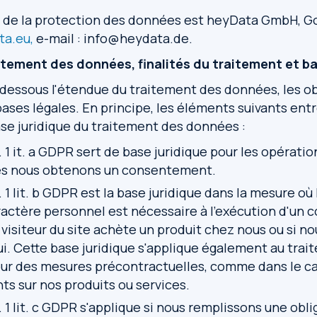
 de la protection des données est heyData GmbH, Gor
a.eu,
e-mail : info@heydata.de.
aitement des données, finalités du traitement et b
-dessous l'étendue du traitement des données, les ob
bases légales. En principe, les éléments suivants entr
 juridique du traitement des données :
 s. 1 it. a GDPR sert de base juridique pour les opérat
les nous obtenons un consentement.
 s. 1 lit. b GDPR est la base juridique dans la mesure o
actère personnel est nécessaire à l'exécution d'un c
 visiteur du site achète un produit chez nous ou si n
ui. Cette base juridique s'applique également au trai
ur des mesures précontractuelles, comme dans le 
s sur nos produits ou services.
 s. 1 lit. c GDPR s'applique si nous remplissons une obl