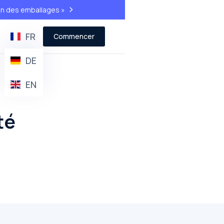
>
on des emballages »
FR
Commencer
DE
EN
té