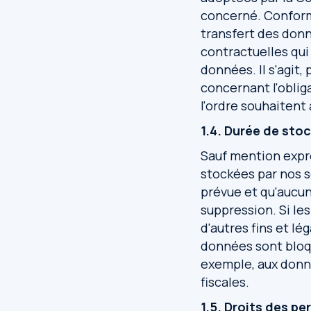
concerné. Conformém
transfert des don
contractuelles qui
données. Il s'agit
concernant l'oblig
l'ordre souhaitent
1.4. Durée de sto
Sauf mention expre
stockées par nos s
prévue et qu'aucun
suppression. Si le
d'autres fins et lé
données sont bloqué
exemple, aux donn
fiscales.
1.5. Droits des p