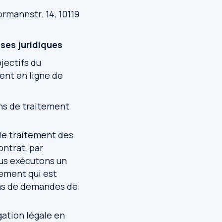
mannstr. 14, 10119
ases juridiques
jectifs du
ent en ligne de
ions de traitement
ù le traitement des
ontrat, par
ous exécutons un
tement qui est
cas de demandes de
igation légale en