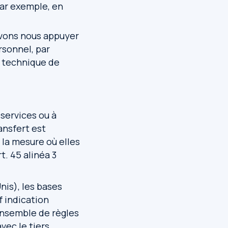
par exemple, en
ouvons nous appuyer
rsonnel, par
 technique de
services ou à
ansfert est
 la mesure où elles
t. 45 alinéa 3
nis), les bases
f indication
 ensemble de règles
vec le tiers