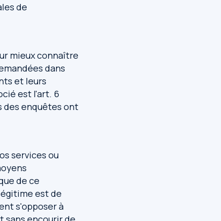
ales de
ur mieux connaître
s demandées dans
nts et leurs
ié est l'art. 6
ts des enquêtes ont
nos services ou
moyens
ique de ce
 légitime est de
vent s'opposer à
nt sans encourir de