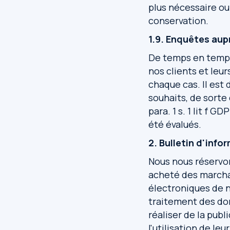
plus nécessaire ou 
conservation.
1.9. Enquêtes aup
De temps en temps
nos clients et leu
chaque cas. Il est 
souhaits, de sorte 
para. 1 s. 1 lit f
été évalués.
2. Bulletin d'info
Nous nous réservons
acheté des marcha
électroniques de no
traitement des donn
réaliser de la pub
l'utilisation de le